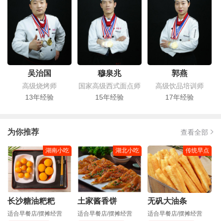
吴治国
穆泉兆
郭燕
高级烧烤师
国家高级西式面点师
高级饮品培训师
13年经验
15年经验
17年经验
为你推荐
查看全部
湖南小吃
湖北小吃
传统早点
长沙糖油粑粑
土家酱香饼
无矾大油条
适合早餐店/摆摊经营
适合早餐店/摆摊经营
适合早餐店/摆摊经营