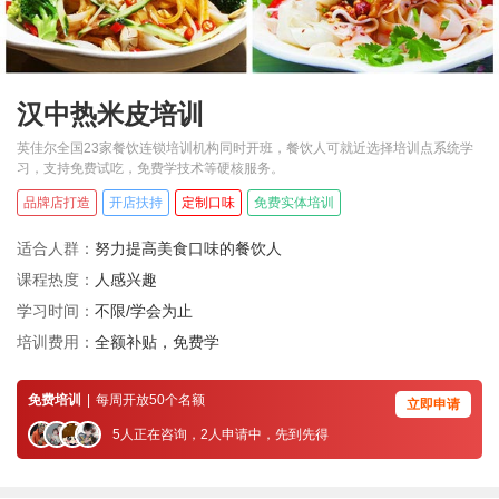
汉中热米皮培训
英佳尔全国23家餐饮连锁培训机构同时开班，餐饮人可就近选择培训点系统学
习，支持免费试吃，免费学技术等硬核服务。
品牌店打造
开店扶持
定制口味
免费实体培训
适合人群：
努力提高美食口味的餐饮人
课程热度：
人感兴趣
学习时间：
不限/学会为止
培训费用：
全额补贴，免费学
免费培训
|
每周开放50个名额
立即申请
5人正在咨询，2人申请中，先到先得