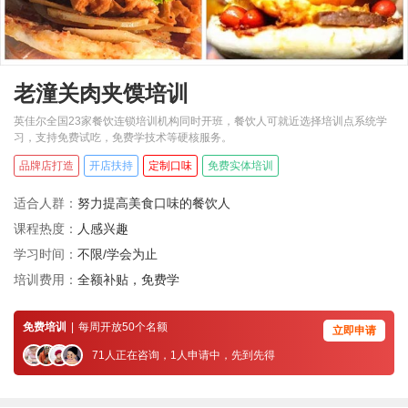
老潼关肉夹馍培训
英佳尔全国23家餐饮连锁培训机构同时开班，餐饮人可就近选择培训点系统学
习，支持免费试吃，免费学技术等硬核服务。
品牌店打造
开店扶持
定制口味
免费实体培训
适合人群：
努力提高美食口味的餐饮人
课程热度：
人感兴趣
学习时间：
不限/学会为止
培训费用：
全额补贴，免费学
免费培训
|
每周开放50个名额
立即申请
71人正在咨询，1人申请中，先到先得