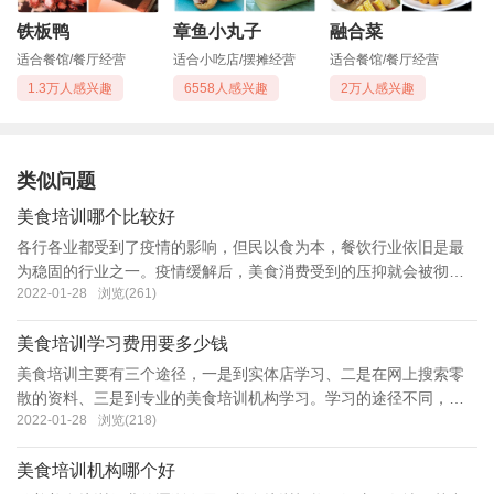
铁板鸭
章鱼小丸子
融合菜
适合餐馆/餐厅经营
适合小吃店/摆摊经营
适合餐馆/餐厅经营
1.3万人感兴趣
6558人感兴趣
2万人感兴趣
类似问题
美食培训哪个比较好
各行各业都受到了疫情的影响，但民以食为本，餐饮行业依旧是最
为稳固的行业之一。疫情缓解后，美食消费受到的压抑就会被彻底
2022-01-28
浏览(261)
释放出来，形成一股很强且持续时间很强的餐饮消费热潮。那么该
如何才能从事餐饮行业呢? 餐饮行
美食培训学习费用要多少钱
美食培训主要有三个途径，一是到实体店学习、二是在网上搜索零
散的资料、三是到专业的美食培训机构学习。学习的途径不同，自
2022-01-28
浏览(218)
然收费也是不同的。 首先是到实体店学习，但是要注意的是实体店
一般都不愿意向外教学，这会抢
美食培训机构哪个好