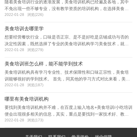
随着美食培训行业的逐渐发展，美食培训机构已经遍及各地，其中
不免出现一些不够专业，没有教学资质的培训机构，在选择美食培
2022-01-28
浏览(226)
训机构时，一定要进行多方对比和实地考察，那么评价美食培训机
构哪个好？到底有哪些标准呢？
美食培训去哪里学
想要经营餐饮行业，口味是否正宗、是不是好吃是店铺成功与否的
决定性因素，既然选择了专业的美食培训机构学习美食技术，就一
2022-01-28
浏览(279)
定不要贪图方便和快捷，就近随意选择一个培训班，美食培训是一
个极为专业的行业，一个口味好
美食培训班怎么样，能不能学到技术
美食培训机构具有学习专业性、技术保障性和口味正宗性，美食培
训能够很好的学到技术。 首先，同其他的学习方式对比来看，美食
2022-01-28
浏览(187)
培训机构是专业的培训机构，相对于自己琢磨和百度搜寻资料，显
然更专业，更靠谱，相对于到线
哪里有美食培训机构
要找到美食培训机构并不难，在百度上输入地名+美食培训/小吃培训
便会出现很多相关的信息，其实，重点是要找到一家技术好、教资
2022-01-28
浏览(173)
力量雄厚、口味正宗的培训机构。 那么如何选择一家正规专业的美
食培训机构呢？ 千问万问不如